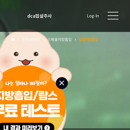
dca밉살주사
Log-In
인천365mc
스페셜지방흡입
얼굴지방흡입