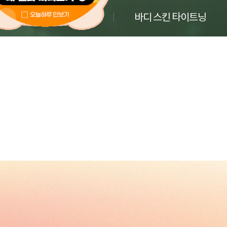
남성에디션 깍가배
바디 스킨 타이트닝