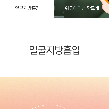
얼굴지방흡입
웨딩에디션 깍드레
얼굴지방흡입