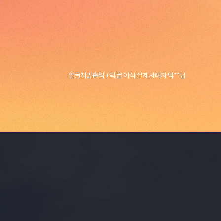
얼굴지방흡입 + 턱 끝 이식 실제 사례자 박**님