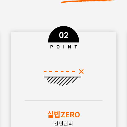
실밥ZERO
간편관리