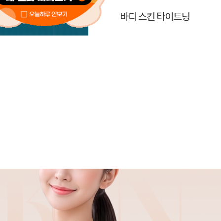
딩에디션 깍드레
바디 스킨 타이트닝