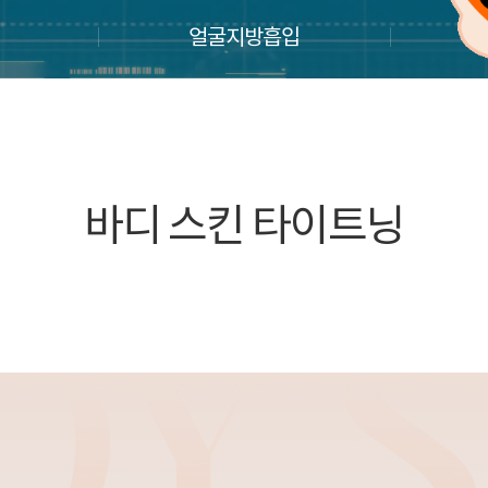
얼굴지방흡입
웨
바디 스킨 타이트닝