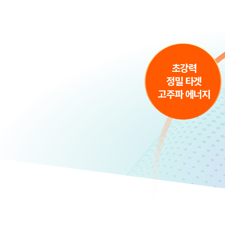
초강력
정밀 타겟
고주파 에너지