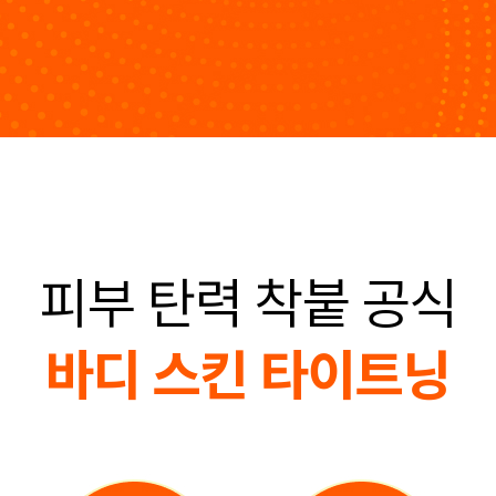
피부 탄력 착붙 공식
바디 스킨 타이트닝