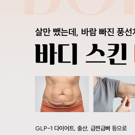
살만 뺐는데, 바람 빠진 풍선
GLP-1 다이어트, 출산, 급찐급빠 등으로