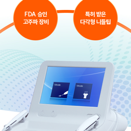
FDA 승인
특허 받은
고주파 장비
다각형 니들팁