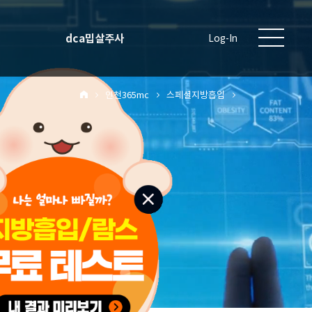
dca밉살주사
Log-In
인천365mc
스페셜지방흡입