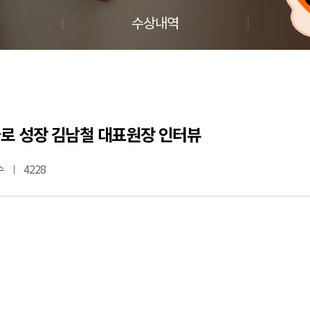
수상내역
카로 성장 김남철 대표원장 인터뷰
수
4228