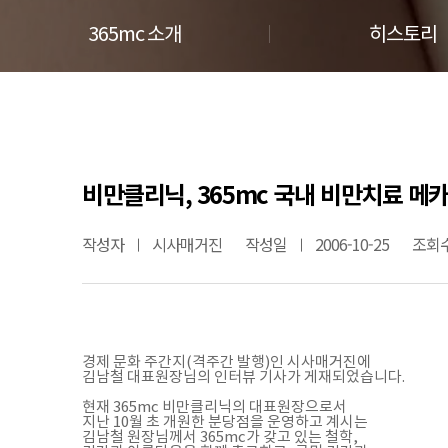
365mc 소개
히스토리
비만클리닉, 365mc 국내 비만치료 메
작성자
시사매거진
작성일
2006-10-25
조회
경제 문화 주간지(격주간 발행)인 시사매거진에
김남철 대표원장님의 인터뷰 기사가 게재되었습니다.
현재 365mc 비만클리닉의 대표원장으로서
지난 10월 초 개원한 분당점을 운영하고 계시는
김남철 원장님께서 365mc가 갖고 있는 철학,