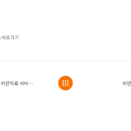
스바로가기
비만클리닉 365mc 강남점 이전, 다양한 비만치료 서비스 제공
비만