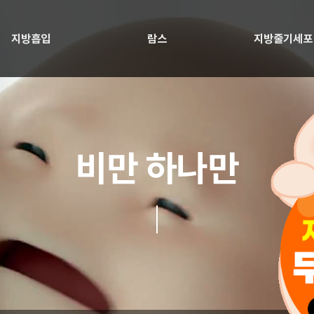
지방흡입
람스
지방줄기세포
비만 하나만