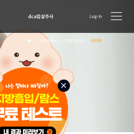
dca밉살주사
Log-In
인천365mc
지방 하나만
미디어