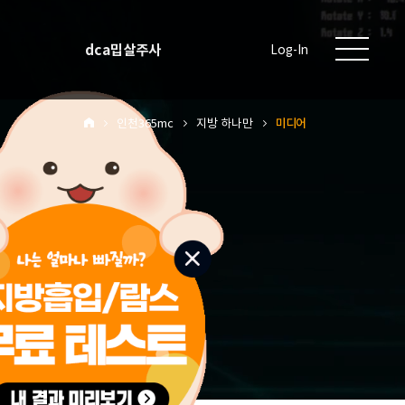
dca밉살주사
Log-In
인천365mc
지방 하나만
미디어