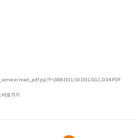
ervice/read_pdf.jsp?f=20061011/10.DD1.GG.C.D.04.PDF
스바로가기