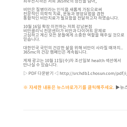
최우선시하는 저희 365mc의 정신을 담아,
비만은 질병이라는 인식을 새롭게 가짐으로써
전문적인 의학적 치료, 운동과 영양요법을 겸한
통합적인 비만치료가 필요함을 전달하고자 하였습니다.
10월 16일 확장 이전하는 저희 강남본점
비만클리닉 전문센터가 비만과 다이어트 문제로
고심하고 계신 모든 분들에게 소중한 역할을 해주실 것으로
믿습니다.
대한민국 국민의 건강한 삶을 위해 비만이 사라질 때까지...
365mc의 건강 캠페인은 계속됩니다.
게재 광고는 10월 11일(수)자 조선일보 health 섹션에서
만나실 수 있습니다.
▷ PDF 다운받기 ◁ http://srchdb1.chosun.com/pdf/i_s
※ 자세한 내용은 뉴스바로가기를 클릭해주세요.
▶뉴