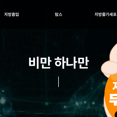
지방흡입
람스
지방줄기세포
비만 하나만