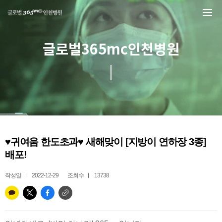
본문 바로가기
글로벌365mc인천병원
♥귀여움 한도초과♥ 새해맞이 [지방이 연하장 3종]
배포!
작성일
2022-12-29
조회수
13738