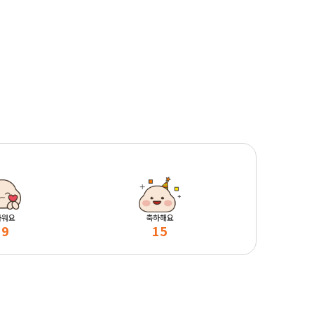
마워요
축하해요
19
15