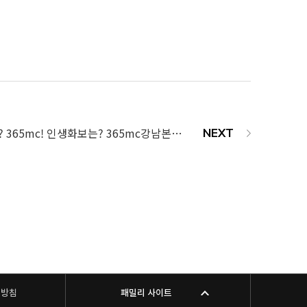
5mc! 인생화보는? 365mc강남본점 셀프스튜디오!
리방침
패밀리 사이트