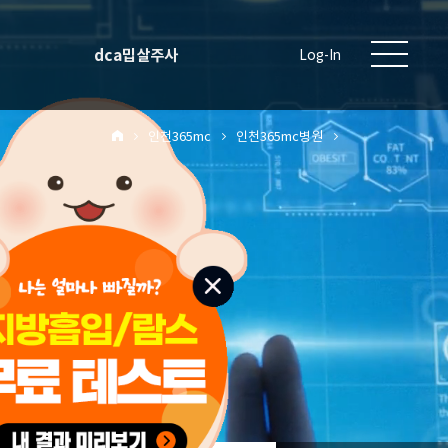
dca밉살주사
Log-In
인천365mc
인천365mc병원
원