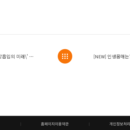
글로벌 컨퍼런스, \'M.A.I.L System, 지방흡입의 미래\' 개최!
인생몸매는? 36
[NEW]
홈페이지이용약관
개인정보처