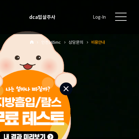
dca밉살주사
Log-In
인천365mc
상담문의
비용안내