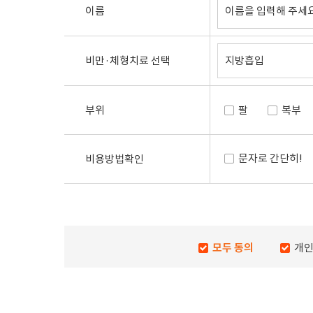
이름
비만·체형치료 선택
부위
팔
복부
문자로 간단히!
비용방법확인
모두 동의
개인