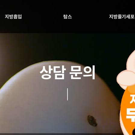
지방흡입
람스
지방줄기세포
상담 문의