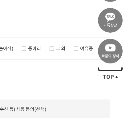
카톡상담
슴이식)
종아리
그 외
여유증
빠짐의 정석
TOP
신 등) 사용 동의(선택)